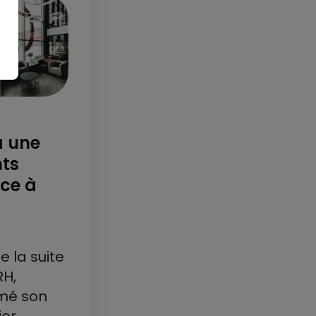
à une
nts
âce à
e la suite
RH,
rmé son