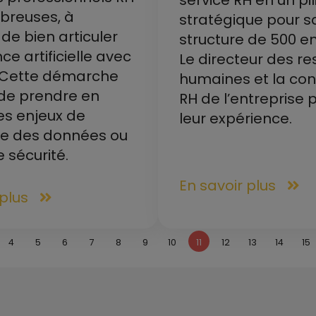
service RH en un pil
breuses, à
stratégique pour s
 de bien articuler
structure de 500 e
ence artificielle avec
Le directeur des r
. Cette démarche
humaines et la con
 de prendre en
RH de l’entreprise
es enjeux de
leur expérience.
e des données ou
 sécurité.
En savoir plus
 plus
4
5
6
7
8
9
10
11
12
13
14
15