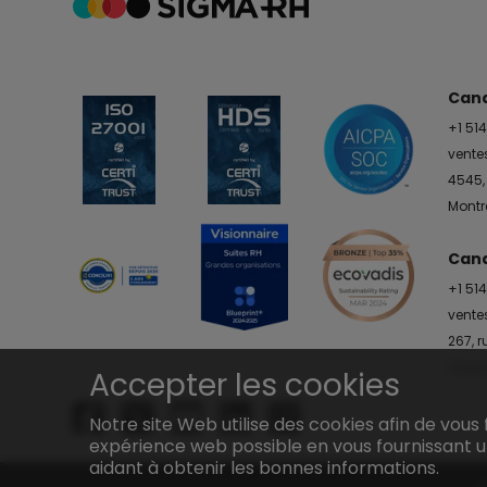
Cana
+1 51
vent
4545,
Montr
Cana
+1 51
vent
267, r
Sague
Accepter les cookies
Notre site Web utilise des cookies afin de vous 
expérience web possible en vous fournissant u
aidant à obtenir les bonnes informations.