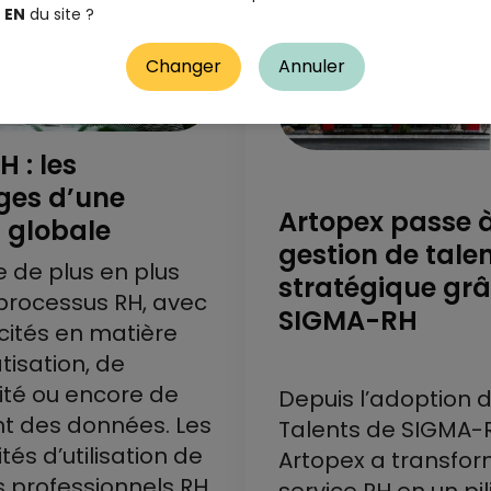
EN
du site ?
Changer
Annuler
H : les
ges d’une
Artopex passe 
n globale
gestion de tale
ite de plus en plus
stratégique gr
processus RH, avec
SIGMA-RH
cités en matière
isation, de
ité ou encore de
Depuis l’adoption d
t des données. Les
Talents de SIGMA-
tés d’utilisation de
Artopex a transfo
es professionnels RH