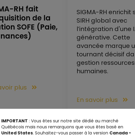
MA-RH fait
SIGMA-RH enrichit 
quisition de la
SIRH global avec
tion SOFE (Paie,
l’intégration d'une 
Finances)
générative. Cette
avancée marque 
tournant décisif da
gestion ressources
humaines.
avoir plus
En savoir plus
IMPORTANT
: Vous êtes sur notre site dédié au marché
Québécois mais nous remarquons que vous êtes basé en
United States
. Souhaitez-vous passer à la version
Canada -