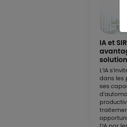
IA et SIR
avanta
solutio
L’IA s’inv
dans les 
ses capa
d’automat
productiv
traitemen
opportuni
l’IA par l