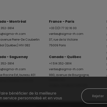
da - Montréal
France - Paris
4 352-3814
+33 (0)1 77 32 16 00
es@sigma-rh.com
ventes@sigma-rh.com
 avenue Pierre-De Coubertin
37, rue de la Victoire
éal (Québec) H1V 0B2
75009 Paris
da - Saguenay
Canada - Québec
4 352-3814
+1 514 352-3814
es@sigma-rh.com
ventes@sigma-rh.com
ue Racine Est, bureau 401
990, avenue de Bourgogne,
bureau 610
nay (Québec) G7H 1S5
Québec (Québec) G1W 0E8
faire bénéficier de la meilleure
Rejeter
n service personnalisé et en vous