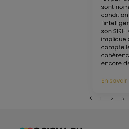
sont nom
condition
l’intellig
son SIRH
implique
compte l
cohérenc
encore de
En savoir
chevron_left
1
2
3