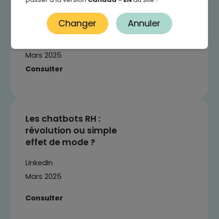
avenir ou péril du
travail ?
Changer
Annuler
Préventica Magazine
Mars 2025
Consulter
Les chatbots RH :
révolution ou simple
effet de mode ?
LinkedIn
Mars 2025
Consulter