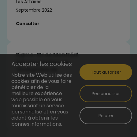
Les Affaires
Septembre 2022
Consulter
Sigma-RH de Montréal
fait l’acquisition de
Accepter les cookies
Timesphere de
Tout autoriser
Notre site Web utilise des
Saguenay
cookies afin de vous faire
bénéficier de la
Radio-Canada
meilleure expérience
Personnaliser
Octobre 2022
web possible en vous
fournissant un service
personnalisé et en vous
Consulter
Rejeter
aidant à obtenir les
bonnes informations.