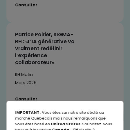
Consulter
Patrice Poirier, SIGMA-
RH : «L’IA générative va
vraiment redéfinir
l’expérience
collaborateur»
RH Matin
Mars 2025
Consulter
IMPORTANT
: Vous êtes sur notre site dédié au
marché Québécois mais nous remarquons que
vous êtes basé en
United States
. Souhaitez-vous
Intelligence artificielle :
passer à la version
Canada - EN
du site ?