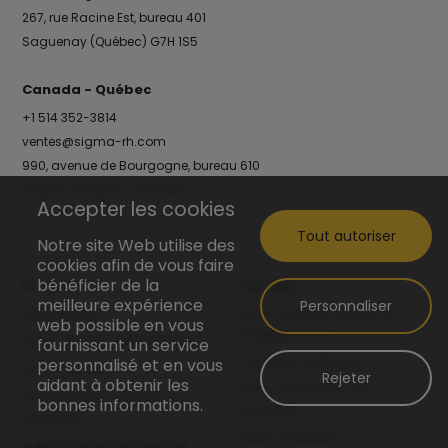
267, rue Racine Est, bureau 401
Saguenay (Québec) G7H 1S5
Canada - Québec
+1 514 352-3814
ventes@sigma-rh.com
990, avenue de Bourgogne, bureau 610
Québec (Québec) G1W 0E8
Accepter les cookies
Tout autoriser
Notre site Web utilise des
cookies afin de vous faire
bénéficier de la
Produits
À propos
meilleure expérience
Personnaliser
SIRH global
Notre histoire, valeurs et
web possible en vous
engagements
Suite Gestion administrative
fournissant un service
Pourquoi SIGMA-RH
personnalisé et en vous
Suite Talents
Rejeter
aidant à obtenir les
RGPD et sécurité des
Suite Temps, activités et
bonnes informations.
données
planning
Nous contacter
Suite Santé et sécurité au