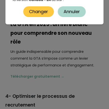
Changer
Annuler
La GTA en 2025 : un livre blanc
pour comprendre son nouveau
rôle
Un guide indispensable pour comprendre
comment la GTA s’impose comme un levier
stratégique de performance et d’engagement.
Télécharger gratuitement →
4- Optimiser le processus de
recrutement