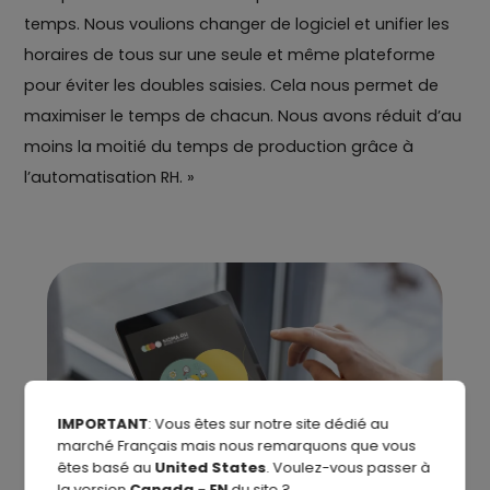
temps. Nous voulions changer de logiciel et unifier les
horaires de tous sur une seule et même plateforme
pour éviter les doubles saisies. Cela nous permet de
maximiser le temps de chacun. Nous avons réduit d’au
moins la moitié du temps de production grâce à
l’automatisation RH. »
IMPORTANT
: Vous êtes sur notre site dédié au
marché Français mais nous remarquons que vous
êtes basé au
United States
. Voulez-vous passer à
la version
Canada - EN
du site ?