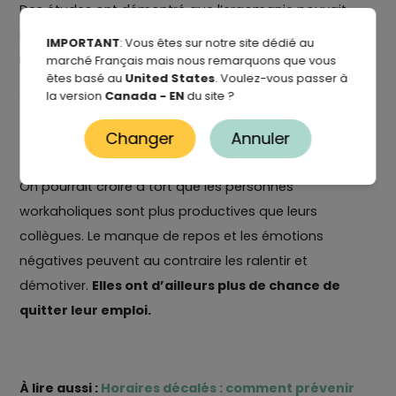
Des études ont démontré que l’ergomanie pouvait
mener à l’épuisement professionnel et à une
IMPORTANT
: Vous êtes sur notre site dédié au
insatisfaction par rapport à la vie en général.
marché Français mais nous remarquons que vous
êtes basé au
United States
. Voulez-vous passer à
la version
Canada - EN
du site ?
«
Si tout notre temps, notre énergie et notre attention
sont dirigés vers le travail, les autres sphères de notre
Changer
Annuler
vie vont en souffrir
», fait valoir Vicky S. Mérette.
On pourrait croire à tort que les personnes
workaholiques sont plus productives que leurs
collègues. Le manque de repos et les émotions
négatives peuvent au contraire les ralentir et
démotiver.
Elles ont d’ailleurs plus de chance de
quitter leur emploi.
À lire aussi :
Horaires décalés : comment prévenir