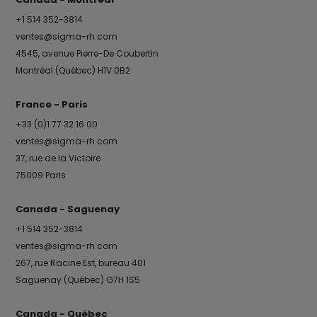
+1 514 352-3814
ventes@sigma-rh.com
4545, avenue Pierre-De Coubertin
Montréal (Québec) H1V 0B2
France - Paris
+33 (0)1 77 32 16 00
ventes@sigma-rh.com
37, rue de la Victoire
75009 Paris
Canada - Saguenay
+1 514 352-3814
ventes@sigma-rh.com
267, rue Racine Est, bureau 401
Saguenay (Québec) G7H 1S5
Canada - Québec