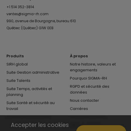
+1 514 352-3814
ventes@sigma-rh.com
990, avenue de Bourgogne, bureau 610
Québec (Québec) G1W 0E8
Produits
À propos
SIRH global
Notre histoire, valeurs et
engagements
Suite Gestion administrative
Pourquoi SIGMA-RH
Suite Talents
RGPD et sécurité des
Suite Temps, activités et
données
planning
Nous contacter
Suite Santé et sécurité au
travail
Carrières
Suite Relations sociales
Nos postes ouverts
Accepter les cookies
Vivre au Canada