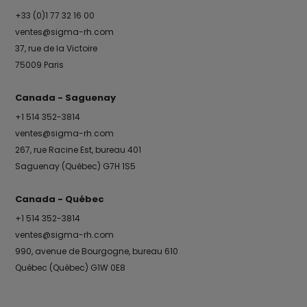
+33 (0)1 77 32 16 00
ventes@sigma-rh.com
37, rue de la Victoire
75009 Paris
Canada - Saguenay
+1 514 352-3814
ventes@sigma-rh.com
267, rue Racine Est, bureau 401
Saguenay (Québec) G7H 1S5
Canada - Québec
+1 514 352-3814
ventes@sigma-rh.com
990, avenue de Bourgogne, bureau 610
Québec (Québec) G1W 0E8