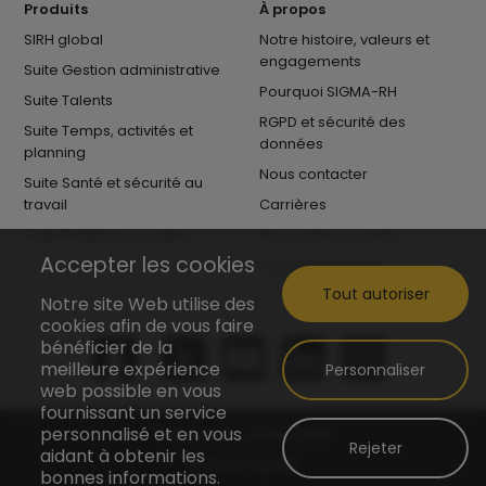
Produits
À propos
SIRH global
Notre histoire, valeurs et
engagements
Suite Gestion administrative
Pourquoi SIGMA-RH
Suite Talents
RGPD et sécurité des
Suite Temps, activités et
données
planning
Nous contacter
Suite Santé et sécurité au
travail
Carrières
Suite Relations sociales
Nos postes ouverts
Accepter les cookies
Vivre au Canada
Tout autoriser
Notre site Web utilise des
cookies afin de vous faire
bénéficier de la
meilleure expérience
Personnaliser
web possible en vous
fournissant un service
personnalisé et en vous
Politique de confidentialité
Rejeter
aidant à obtenir les
Mentions légales
bonnes informations.