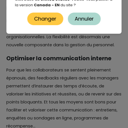
d’enfants, d’animaux… Tout est envisageable pour
la version
Canada - EN
du site ?
limiter les absences et encourager la productivité.
Changer
Annuler
Enfin, avec la crise du Covid, le recours au full remote
(télétravail) a engendré de profondes mutations
organisationnelles. La flexibilité est désormais une
nouvelle composante dans la gestion du personnel.
Optimiser la communication interne
Pour que les collaborateurs se sentent pleinement
épanouis, des feedbacks réguliers avec les managers
permettent d’instaurer des temps d’écoute, de
valoriser les initiatives et réussites, ou de revenir sur des
points bloquants. Et tous les moyens sont bons pour
faciliter et valoriser cette communication : entretiens,
enquêtes ou sondages en ligne, programmes de
récompense...