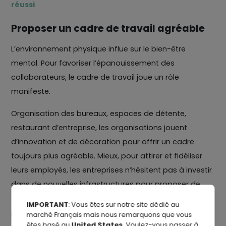
réussi
Proposer un cadre de travail agréable
L’environnement physique influe sur le bien-être
mental. Pour favoriser l’épanouissement des
collaborateurs, le cadre de travail joue un rôle
manifeste.
Organisation des bureaux, espaces de détente,
restaurant d’entreprise, les organisations jouent
d’innovation et de décoration pour offrir un cadre
toujours plus agréable. Mieux, pour attirer et fidéliser
leurs employés, les entreprises n’hésitent pas à investir
dans de nouvelles infrastructures pour proposer de
véritables services et répondre aux besoins de leurs
IMPORTANT
: Vous êtes sur notre site dédié au
personas : salle de sport, conciergerie, garde
marché Français mais nous remarquons que vous
êtes basé au
United States
. Voulez-vous passer à