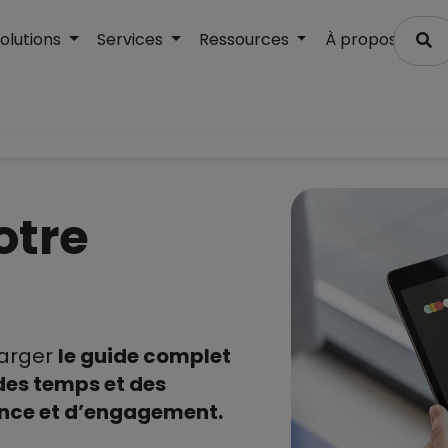
olutions
Services
Ressources
À propos
otre
harger
le guide complet
des temps et des
ance et d’engagement.