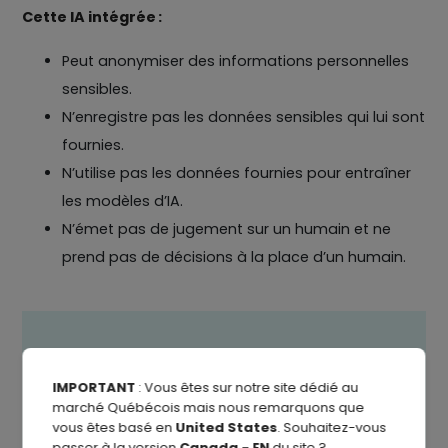
Cette IA intégrée :
Peut anonymiser des informations personnelles
sensibles.
N’enregistre pas les données sensibles qui lui sont
fournies.
N’utilise pas les données fournies pour entraîner
les modèles d’IA.
N’émet pas de jugement sur un humain et ne
prend pas de décisions à la place d’un humain.
Enfin, une IA pensée pour les RH
IMPORTANT
: Vous êtes sur notre site dédié au
marché Québécois mais nous remarquons que
Notre SIRH global est propulsé par l'IA
vous êtes basé en
United States
. Souhaitez-vous
passer à la version
Canada - EN
du site ?