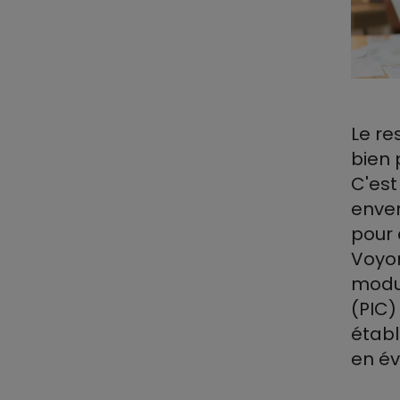
Le re
bien 
C'est
enver
pour 
Voyo
mod
(PIC)
établ
en év