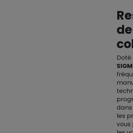
Re
de
co
Doté 
SIGM
fréqu
manue
techn
progr
dans 
les p
vous 
les v