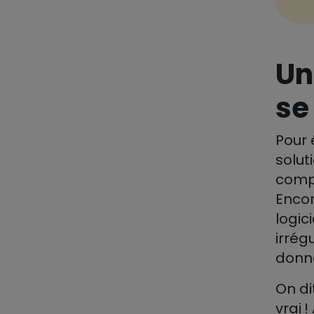
Un
se
Pour 
solut
compt
Encor
logic
irrég
donn
On di
vrai 