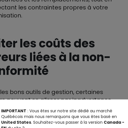
ctant les contraintes propres à votre
isation.
iter les coûts des
reurs liées à la non-
nformité
les bons outils de gestion, certaines
rs peuvent se glisser par inadvertance.
IMPORTANT
: Vous êtes sur notre site dédié au marché
Québécois mais nous remarquons que vous êtes basé en
ns cet exemple :
United States
. Souhaitez-vous passer à la version
Canada -