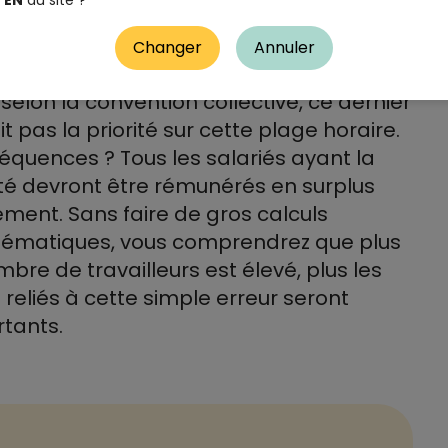
EN
du site ?
suite d’un rappel en heures
émentaires, un employé de votre
Changer
Annuler
isation se voit être payé en surplus.
 selon la convention collective, ce dernier
it pas la priorité sur cette plage horaire.
quences ? Tous les salariés ayant la
ité devront être rémunérés en surplus
ment. Sans faire de gros calculs
ématiques, vous comprendrez que plus
mbre de travailleurs est élevé, plus les
 reliés à cette simple erreur seront
tants.