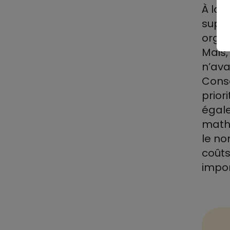
À la 
suppl
organ
Mais,
n’ava
Consé
prior
égale
math
le no
coûts
impor