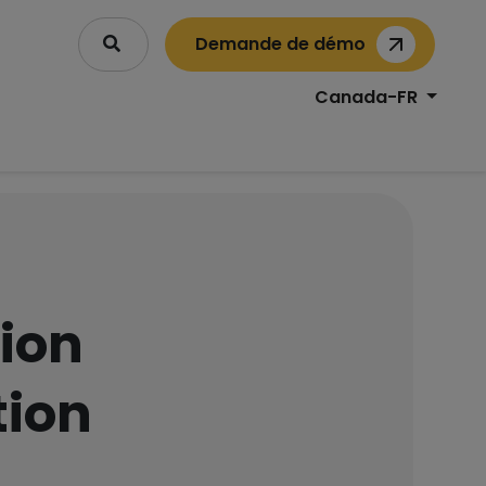
Demande de démo
Canada-FR
tion
tion