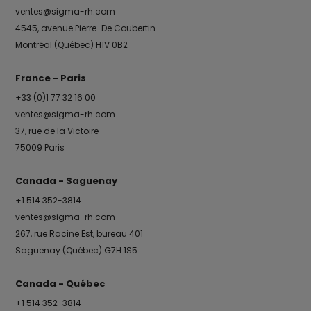
ventes@sigma-rh.com
4545, avenue Pierre-De Coubertin
Montréal (Québec) H1V 0B2
France - Paris
+33 (0)1 77 32 16 00
ventes@sigma-rh.com
37, rue de la Victoire
75009 Paris
Canada - Saguenay
+1 514 352-3814
ventes@sigma-rh.com
267, rue Racine Est, bureau 401
Saguenay (Québec) G7H 1S5
Canada - Québec
+1 514 352-3814