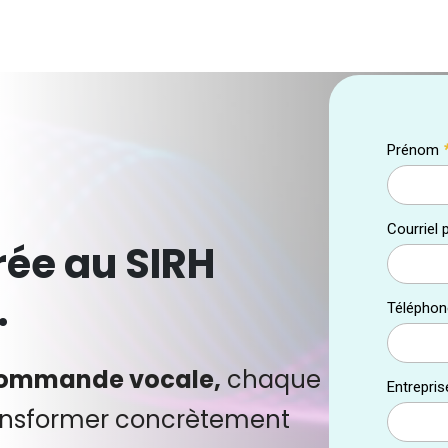
grée au SIRH
.
a commande vocale,
chaque
ransformer concrètement